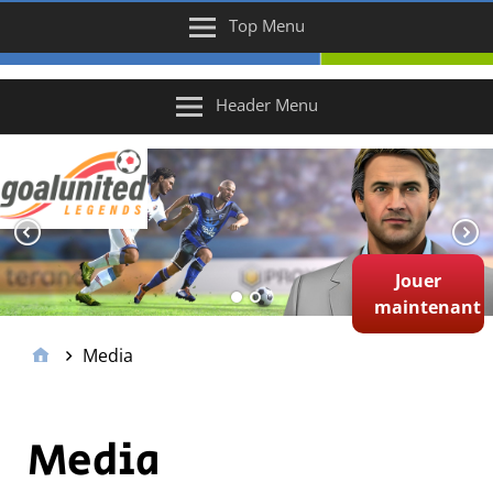
Top Menu
Header Menu
Jouer
maintenant
Media
Media