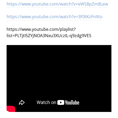
https://www.youtube.com/watch?v=eWS8pZm8Lew
https://www.youtube.com/watch?v=3F0tKzFnXto
https://www.youtube.com/playlist?
list=PLTjtI5ZYjNOA3Nxu3XUczIL-q9zdg9VES