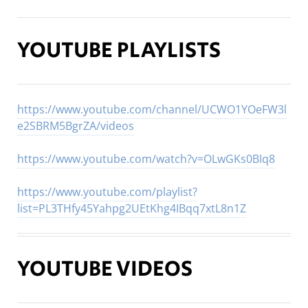
YOUTUBE PLAYLISTS
https://www.youtube.com/channel/UCWO1YOeFW3l
e2SBRM5BgrZA/videos
https://www.youtube.com/watch?v=OLwGKs0BIq8
https://www.youtube.com/playlist?
list=PL3THfy45Yahpg2UEtKhg4IBqq7xtL8n1Z
YOUTUBE VIDEOS