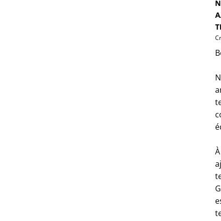
N
A
T
C
B
N
a
t
c
é
À
a
t
G
e
t