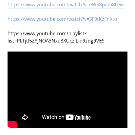
https://www.youtube.com/watch?v=eWS8pZm8Lew
https://www.youtube.com/watch?v=3F0tKzFnXto
https://www.youtube.com/playlist?
list=PLTjtI5ZYjNOA3Nxu3XUczIL-q9zdg9VES