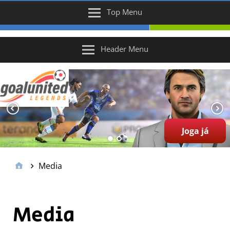
Top Menu
Header Menu
Joga já
Media
Media