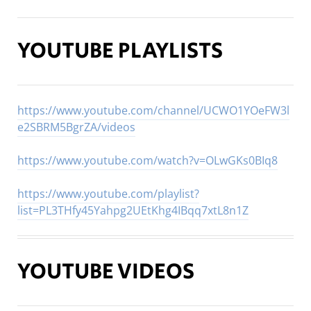
YOUTUBE PLAYLISTS
https://www.youtube.com/channel/UCWO1YOeFW3l
e2SBRM5BgrZA/videos
https://www.youtube.com/watch?v=OLwGKs0BIq8
https://www.youtube.com/playlist?
list=PL3THfy45Yahpg2UEtKhg4IBqq7xtL8n1Z
YOUTUBE VIDEOS