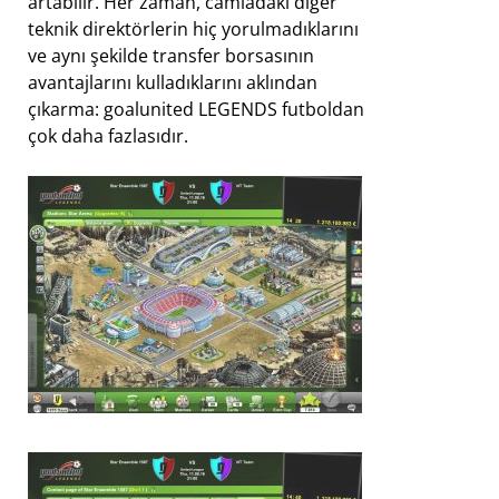
artabilir. Her zaman, camiadaki diğer
teknik direktörlerin hiç yorulmadıklarını
ve aynı şekilde transfer borsasının
avantajlarını kulladıklarını aklından
çıkarma: goalunited LEGENDS futboldan
çok daha fazlasıdır.