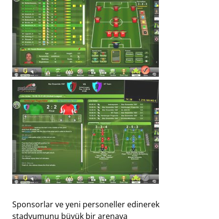
Sponsorlar ve yeni personeller edinerek
stadyumunu büyük bir arenaya