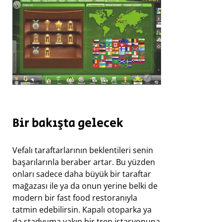
Bir bakışta gelecek
Vefalı taraftarlarının beklentileri senin
başarılarınla beraber artar. Bu yüzden
onları sadece daha büyük bir taraftar
mağazası ile ya da onun yerine belki de
modern bir fast food restoranıyla
tatmin edebilirsin. Kapalı otoparka ya
da stadyuma yakın bir tren istasyonuna