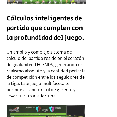
Cálculos inteligentes de
partido que cumplen con
la profundidad del juego.
Un amplio y complejo sistema de
cálculo del partido reside en el corazón
de goalunited LEGENDS, generando un
realismo absoluto y la cantidad perfecta
de competición entre los seguidores de
la Liga. Este juego multifaceta te
permite asumir un rol de gerente y
llevar tu club a la fortuna: