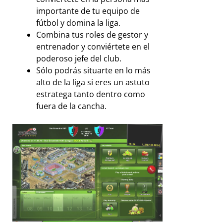
importante de tu equipo de
fútbol y domina la liga.
Combina tus roles de gestor y
entrenador y conviértete en el
poderoso jefe del club.
Sólo podrás situarte en lo más
alto de la liga si eres un astuto
estratega tanto dentro como
fuera de la cancha.