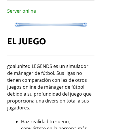
Server online
EL JUEGO
goalunited LEGENDS es un simulador
de mánager de fútbol. Sus ligas no
tienen comparación con las de otros
juegos online de mánager de fútbol
debido a su profundidad del juego que
proporciona una diversión total a sus
jugadores.
Haz realidad tu sueño,
conviértete en la persona más