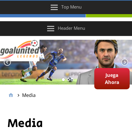
Top Menu
Header Menu
Juega
Ahora
Media
Media