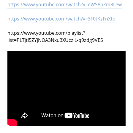
https://www.youtube.com/watch?v=eWS8pZm8Lew
https://www.youtube.com/watch?v=3F0tKzFnXto
https://www.youtube.com/playlist?
list=PLTjtI5ZYjNOA3Nxu3XUczIL-q9zdg9VES