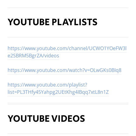
YOUTUBE PLAYLISTS
https://www.youtube.com/channel/UCWO1YOeFW3l
e2SBRM5BgrZA/videos
https://www.youtube.com/watch?v=OLwGKs0BIq8
https://www.youtube.com/playlist?
list=PL3THfy45Yahpg2UEtKhg4IBqq7xtL8n1Z
YOUTUBE VIDEOS