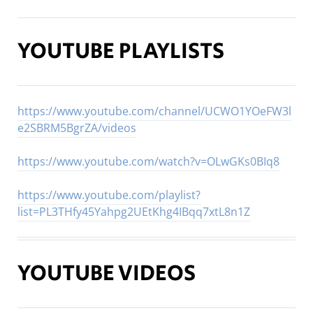
YOUTUBE PLAYLISTS
https://www.youtube.com/channel/UCWO1YOeFW3l
e2SBRM5BgrZA/videos
https://www.youtube.com/watch?v=OLwGKs0BIq8
https://www.youtube.com/playlist?
list=PL3THfy45Yahpg2UEtKhg4IBqq7xtL8n1Z
YOUTUBE VIDEOS