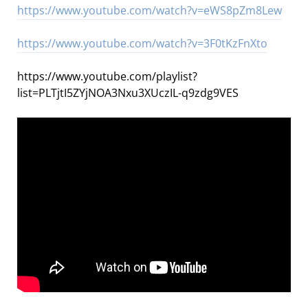
https://www.youtube.com/watch?v=eWS8pZm8Lew
https://www.youtube.com/watch?v=3F0tKzFnXto
https://www.youtube.com/playlist?
list=PLTjtI5ZYjNOA3Nxu3XUczIL-q9zdg9VES