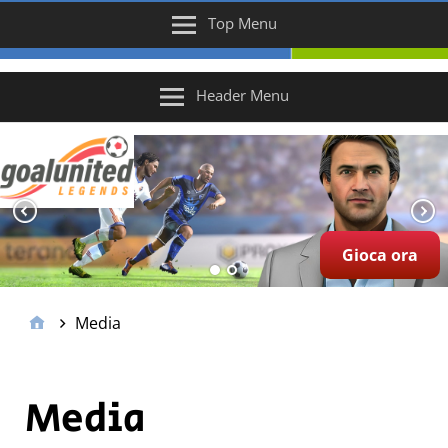
Top Menu
Header Menu
Gioca ora
Media
Media