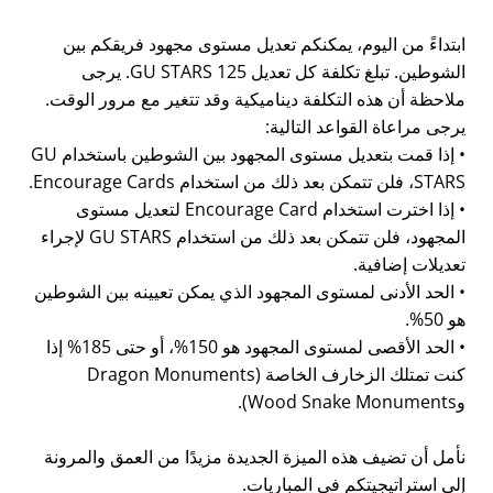
ابتداءً من اليوم، يمكنكم تعديل مستوى مجهود فريقكم بين
الشوطين. تبلغ تكلفة كل تعديل 125 GU STARS. يرجى
ملاحظة أن هذه التكلفة ديناميكية وقد تتغير مع مرور الوقت.
يرجى مراعاة القواعد التالية:
• إذا قمت بتعديل مستوى المجهود بين الشوطين باستخدام GU
STARS، فلن تتمكن بعد ذلك من استخدام Encourage Cards.
• إذا اخترت استخدام Encourage Card لتعديل مستوى
المجهود، فلن تتمكن بعد ذلك من استخدام GU STARS لإجراء
تعديلات إضافية.
• الحد الأدنى لمستوى المجهود الذي يمكن تعيينه بين الشوطين
هو 50%.
• الحد الأقصى لمستوى المجهود هو 150%، أو حتى 185% إذا
كنت تمتلك الزخارف الخاصة (Dragon Monuments
وWood Snake Monuments).
نأمل أن تضيف هذه الميزة الجديدة مزيدًا من العمق والمرونة
إلى استراتيجيتكم في المباريات.