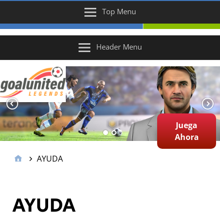
Top Menu
Header Menu
Juega
Ahora
AYUDA
AYUDA