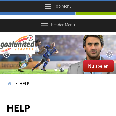
Top Menu
Header Menu
Nu spelen
HELP
HELP