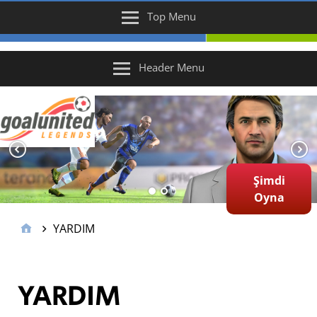
Top Menu
Header Menu
Şimdi
Oyna
YARDIM
YARDIM